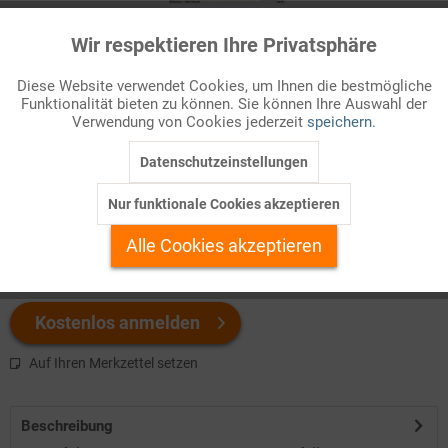
Wir respektieren Ihre Privatsphäre
Aktiv
Funktionale
Infografik Nr. 258544
Diese Website verwendet Cookies, um Ihnen die bestmögliche
Wie viele Unternehmen nutzen welche Form der Fortbildung?
Funktionalität bieten zu können. Sie können Ihre Auswahl der
Inaktiv
Marketing
Dieses ZAHLENBILD gibt Antworten und ist direkt einsetzbar.
Verwendung von Cookies jederzeit
speichern.
Datenschutzeinstellungen
Inaktiv
Tracking
Welchen Download brauchen Sie?
Nur funktionale Cookies akzeptieren
Inaktiv
Personalisierung
color
s/w-Version
Alle Cookies akzeptieren
Inaktiv
Service
Kostenlos anmelden
Auf Ihren Merkzettel setzen
Beschreibung