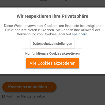
Infografik Nr. 280218
Wir respektieren Ihre Privatsphäre
Aktiv
Funktionale
Bei gesundheitlichen Beschwerden, die mit bestimmten
Diese Website verwendet Cookies, um Ihnen die bestmögliche
Arbeitstätigkeiten verbunden sind, besteht oft der Verdacht auf
Funktionalität bieten zu können. Sie können Ihre Auswahl der
Inaktiv
Marketing
eine Berufskrankheit. Welche Krankheitsbilder werden der
Verwendung von Cookies jederzeit
speichern.
Unfallversicherung am häufigsten gemeldet?
Datenschutzeinstellungen
Inaktiv
Tracking
Welchen Download brauchen Sie?
Nur funktionale Cookies akzeptieren
Inaktiv
Personalisierung
Alle Cookies akzeptieren
color
s/w-Version
Inaktiv
Service
Kostenlos anmelden
Auf Ihren Merkzettel setzen