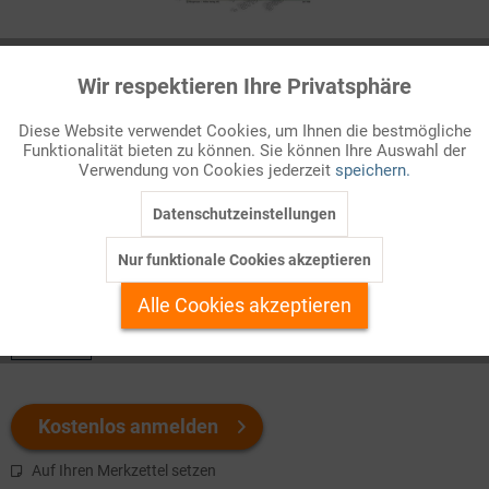
Infografik Nr. 247136
Wir respektieren Ihre Privatsphäre
Aktiv
Funktionale
Auf der betrieblichen Stufenleiter
Diese Website verwendet Cookies, um Ihnen die bestmögliche
Das moderne Arbeits- und Berufssystem ist durch eine weit
Funktionalität bieten zu können. Sie können Ihre Auswahl der
Inaktiv
Marketing
Verwendung von Cookies jederzeit
speichern.
aufgefächerte fachliche Spezialisierung gekennzeichnet.
Berufliche Tätigkeiten unterschied ...
Datenschutzeinstellungen
Inaktiv
Tracking
Nur funktionale Cookies akzeptieren
Welchen Download brauchen Sie?
Inaktiv
Personalisierung
Alle Cookies akzeptieren
color
Inaktiv
Service
Kostenlos anmelden
Auf Ihren Merkzettel setzen