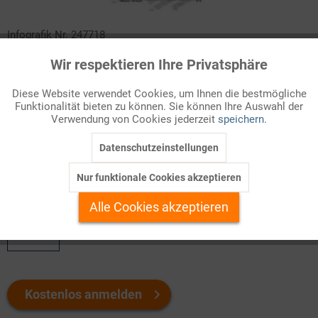
Infografik Nr. 247718
Wir respektieren Ihre Privatsphäre
Personalengpässe
Aktiv
Funktionale
Diese Website verwendet Cookies, um Ihnen die bestmögliche
Noch sind in Deutschland nahezu drei Millionen Menschen
Funktionalität bieten zu können. Sie können Ihre Auswahl der
Inaktiv
Marketing
arbeitslos gemeldet, darunter etwa eine Million
Verwendung von Cookies jederzeit
speichern.
Langzeitarbeitslose. Gleichzeitig klagen einzelne Firmen oder B
...
Datenschutzeinstellungen
Inaktiv
Tracking
Nur funktionale Cookies akzeptieren
Welchen Download brauchen Sie?
Inaktiv
Personalisierung
Alle Cookies akzeptieren
color
Inaktiv
Service
Kostenlos anmelden