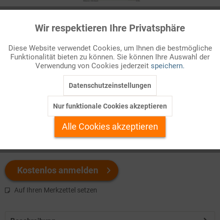
Infografik Nr. 247705
Wir respektieren Ihre Privatsphäre
Aktiv
Funktionale
Das Statistische Bundesamt hat Entwicklungsvarianten für den
Diese Website verwendet Cookies, um Ihnen die bestmögliche
Funktionalität bieten zu können. Sie können Ihre Auswahl der
Arbeitsmarkt angestellt. Das ZAHLENBILD geht auf diese
Inaktiv
Marketing
Verwendung von Cookies jederzeit
speichern.
Berechnungen näher ein.
Datenschutzeinstellungen
Inaktiv
Tracking
Welchen Download brauchen Sie?
Nur funktionale Cookies akzeptieren
Inaktiv
Personalisierung
Alle Cookies akzeptieren
color
s/w-Version
Inaktiv
Service
Kostenlos anmelden
Auf Ihren Merkzettel setzen