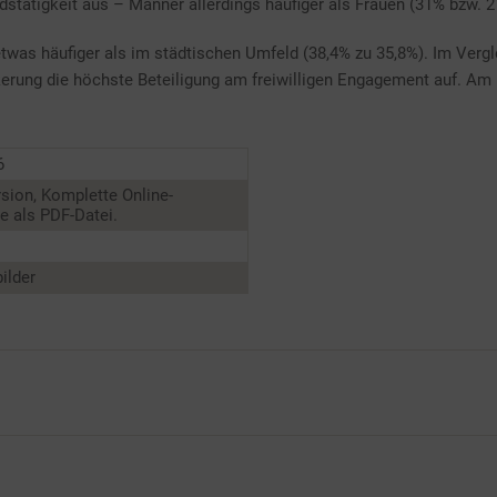
dstätigkeit aus – Männer allerdings häufiger als Frauen (31% bzw. 2
twas häufiger als im städtischen Umfeld (38,4% zu 35,8%). Im Verg
erung die höchste Beteiligung am freiwilligen Engagement auf. Am
6
sion, Komplette Online-
 als PDF-Datei.
ilder