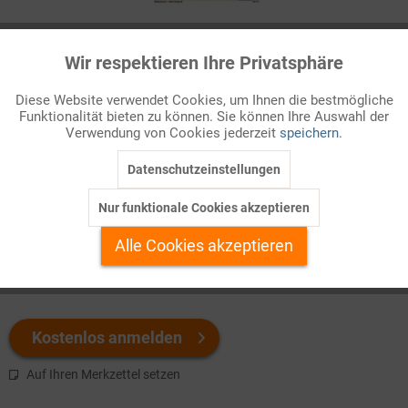
Infografik Nr. 342117
Wir respektieren Ihre Privatsphäre
Aktiv
Funktionale
Erdöl ist immer noch ein wichtiger Bestandteil im deutschen
Diese Website verwendet Cookies, um Ihnen die bestmögliche
Energiemix. Aber es muss aus dem Ausland eingeführt werden.
Funktionalität bieten zu können. Sie können Ihre Auswahl der
Inaktiv
Marketing
Wie viel importiert Deutschland jährlich? Und wie teuer sind
Verwendung von Cookies jederzeit
speichern.
diese Einfuhren?
Datenschutzeinstellungen
Inaktiv
Tracking
Welchen Download brauchen Sie?
Nur funktionale Cookies akzeptieren
Inaktiv
Personalisierung
Alle Cookies akzeptieren
color
s/w-Version
Inaktiv
Service
Kostenlos anmelden
Auf Ihren Merkzettel setzen