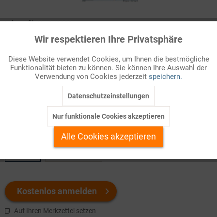
Infografik Nr. 342152
Wir respektieren Ihre Privatsphäre
Aktiv
Funktionale
Erdgas galt lange als Brückentreibstoff der Energiewende,
sauberer als Öl und Kohle und angeblich sicher. Dabei ist
Diese Website verwendet Cookies, um Ihnen die bestmögliche
Funktionalität bieten zu können. Sie können Ihre Auswahl der
Deutschland auf Russland als Hauptlieferanten von Gas
Inaktiv
Marketing
Verwendung von Cookies jederzeit
speichern.
angewiesen. Wie groß ist die Abhängigkeit? Und welche
Alternativen kommen in Frage?
Datenschutzeinstellungen
Inaktiv
Tracking
Nur funktionale Cookies akzeptieren
Welchen Download brauchen Sie?
Inaktiv
Personalisierung
Alle Cookies akzeptieren
color
s/w-Version
Inaktiv
Service
Kostenlos anmelden
Auf Ihren Merkzettel setzen