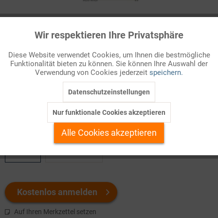
Infografik Nr. 294040
Wir respektieren Ihre Privatsphäre
Aktiv
Funktionale
Von einem Euro, den ein Haushalt in Deutschland fü|r
Diese Website verwendet Cookies, um Ihnen die bestmögliche
inlä|ndische Nahrungsmittel ausgab, kamen bei den Landwirten
Funktionalität bieten zu können. Sie können Ihre Auswahl der
Inaktiv
Marketing
2016 im Durchschnitt nur 20,6 Cent an. Das geht aus
Verwendung von Cookies jederzeit
speichern.
Berechnungen des
Thü|nen-Instituts
hervor, in denen die
Nahrungsm...
Datenschutzeinstellungen
Inaktiv
Tracking
Nur funktionale Cookies akzeptieren
Welchen Download brauchen Sie?
Inaktiv
Personalisierung
Alle Cookies akzeptieren
color
s/w-Version
Inaktiv
Service
Kostenlos anmelden
Auf Ihren Merkzettel setzen