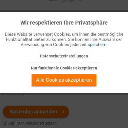
Infografik Nr. 292111
Wir respektieren Ihre Privatsphäre
Aktiv
Funktionale
Lebensmittelverzehr: Was kommt auf den Teller?
Diese Website verwendet Cookies, um Ihnen die bestmögliche
Das Angebot auf dem Nahrungsmittelmarkt ist nahezu
Funktionalität bieten zu können. Sie können Ihre Auswahl der
Inaktiv
Marketing
Verwendung von Cookies jederzeit
speichern.
unerschöpflich. Welche Auswahl die Verbraucher aus dieser
Vielfalt treffen, wie viel ...
Datenschutzeinstellungen
Inaktiv
Tracking
Nur funktionale Cookies akzeptieren
Welchen Download brauchen Sie?
Inaktiv
Personalisierung
Alle Cookies akzeptieren
color
Inaktiv
Service
Kostenlos anmelden
Auf Ihren Merkzettel setzen