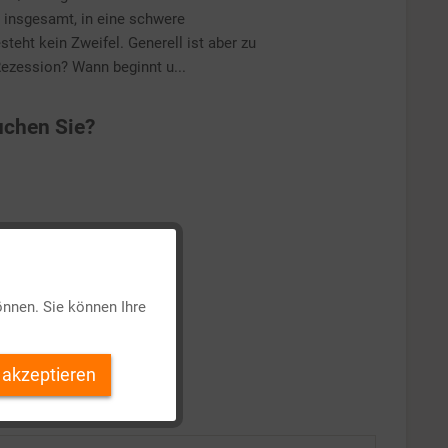
t insgesamt, in eine schwere
teht kein Zweifel. Generell ist aber zu
ezession? Wann beginnt u...
chen Sie?
Aktiv
önnen. Sie können Ihre
Inaktiv
 akzeptieren
Inaktiv
Inaktiv