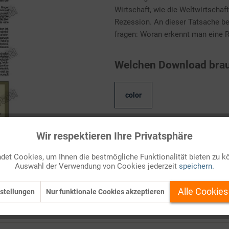
Wirtschaft, wie die Weltwirtschaf
Rezession. An dieser Tatsache bes
fragen: Woran erkennt man eine R
Welchen Download brau
color
Wir respektieren Ihre Privatsphäre
Kostenlos anmelden
et Cookies, um Ihnen die bestmögliche Funktionalität bieten zu k
Auf Ihren Merkzettel setzen
Auswahl der Verwendung von Cookies jederzeit
speichern.
Alle Cookies
stellungen
Nur funktionale Cookies akzeptieren