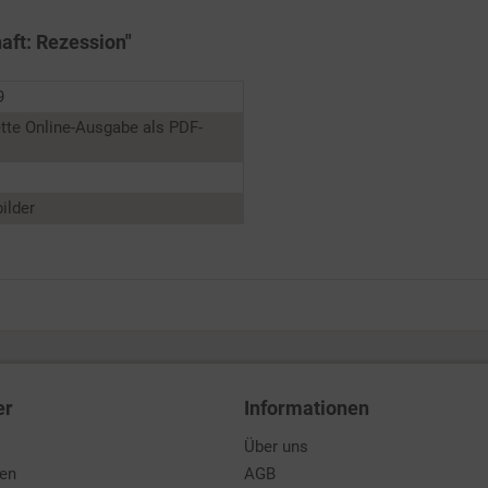
aft: Rezession"
9
tte Online-Ausgabe als PDF-
ilder
er
Informationen
Über uns
den
AGB