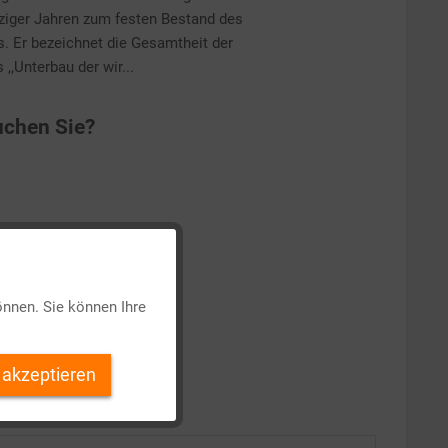
hziger Jahren zum festen Bestand des
s. Er bezeichnet die Gesamtheit der
,,Unterbau der wir...
chen Sie?
Aktiv
önnen. Sie können Ihre
Inaktiv
 akzeptieren
Inaktiv
Inaktiv