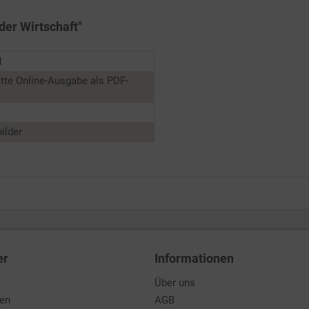
der Wirtschaft"
1
tte Online-Ausgabe als PDF-
ilder
er
Informationen
Über uns
den
AGB