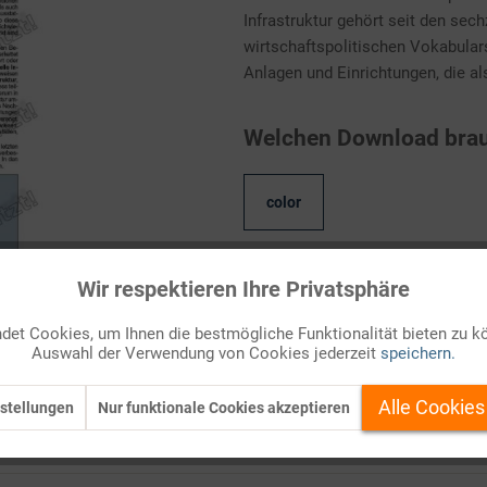
Infrastruktur gehört seit den sec
wirtschaftspolitischen Vokabular
Anlagen und Einrichtungen, die als 
Welchen Download brau
color
Wir respektieren Ihre Privatsphäre
Kostenlos anmelden
et Cookies, um Ihnen die bestmögliche Funktionalität bieten zu k
Auf Ihren Merkzettel setzen
Auswahl der Verwendung von Cookies jederzeit
speichern.
Alle Cookies
stellungen
Nur funktionale Cookies akzeptieren