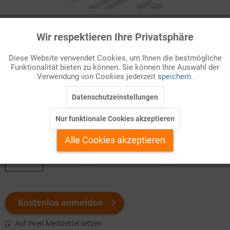
Infografik Nr. 405111
Wir respektieren Ihre Privatsphäre
Aktiv
Funktionale
Anfang des 19. Jahrhunderts erwies sich das unzulängliche
Diese Website verwendet Cookies, um Ihnen die bestmögliche
Transportwesen in Deutschland als Hemmschuh der
Funktionalität bieten zu können. Sie können Ihre Auswahl der
Inaktiv
Marketing
wirtschaftlichen Entwicklung. Der Bau fester Straßen kam nur
Verwendung von Cookies jederzeit
speichern.
langsam voran. Güter und Personen über längere Strecken zu
befördern war kostspielig...
Datenschutzeinstellungen
Inaktiv
Tracking
Nur funktionale Cookies akzeptieren
Welchen Download brauchen Sie?
Inaktiv
Personalisierung
Alle Cookies akzeptieren
color
Inaktiv
Service
Kostenlos anmelden
Auf Ihren Merkzettel setzen