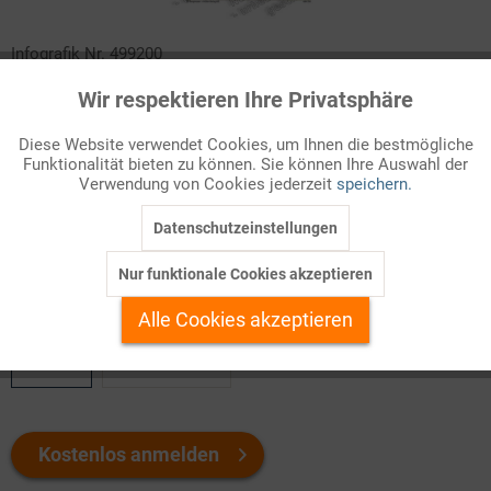
Infografik Nr. 499200
Wir respektieren Ihre Privatsphäre
Produktion im Haushalt
Aktiv
Funktionale
Diese Website verwendet Cookies, um Ihnen die bestmögliche
Das Bruttoinlandsprodukt misst die jährliche
Funktionalität bieten zu können. Sie können Ihre Auswahl der
Inaktiv
Marketing
Produktionsleistung einer Volkswirtschaft. Die
Verwendung von Cookies jederzeit
speichern.
Produktionsleistungen der privaten Haushalte bleiben dabei bis
auf kl ...
Datenschutzeinstellungen
Inaktiv
Tracking
Nur funktionale Cookies akzeptieren
Welchen Download brauchen Sie?
Inaktiv
Personalisierung
Alle Cookies akzeptieren
color
s/w-Version
Inaktiv
Service
Kostenlos anmelden