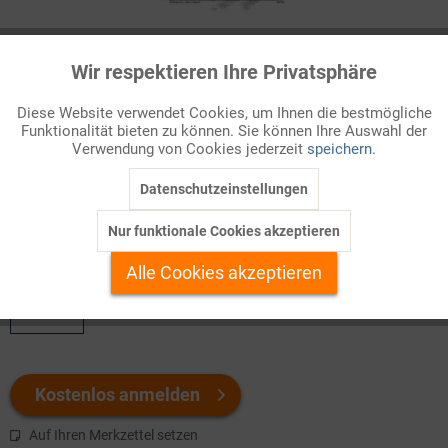
Infografik Nr. 230030
Wir respektieren Ihre Privatsphäre
Aktiv
Funktionale
Vielen Menschen gilt Nordrhein-Westfalen noch immer als
Diese Website verwendet Cookies, um Ihnen die bestmögliche
typisches Industrieland. Tatsächlich prägt die Industrie, deren
Funktionalität bieten zu können. Sie können Ihre Auswahl der
Inaktiv
Marketing
entscheidende Grundlagen zwischen 1860 und dem Ersten
Verwendung von Cookies jederzeit
speichern.
Weltkrieg geschaffen wurden, bis heute das Erscheinungsbild
ganzer Regionen. N...
Datenschutzeinstellungen
Inaktiv
Tracking
Nur funktionale Cookies akzeptieren
Welchen Download brauchen Sie?
Inaktiv
Personalisierung
Alle Cookies akzeptieren
color
Inaktiv
Service
Kostenlos anmelden
Auf Ihren Merkzettel setzen