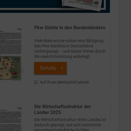
Pkw-Dichte in den Bundesländern
Viele Male wurde schon eine Sättigung
des Pkw-Marktes in Deutschland
vorhergesagt – und bisher immer durch
die reale Entwicklung widerlegt.
Allerdings hat sich der Zuwachs des
Pkw-Bestands seit der Corona-Krise
Details
2020 deutlich verlangsamt....
Auf Ihren Merkzettel setzen
Die Wirtschaftsstruktur der
Länder 2025
Die Wirtschaftsstruktur eines Landes ist
dadurch geprägt, wie sich bestimmte
gesamtwirtschaftliche Größen