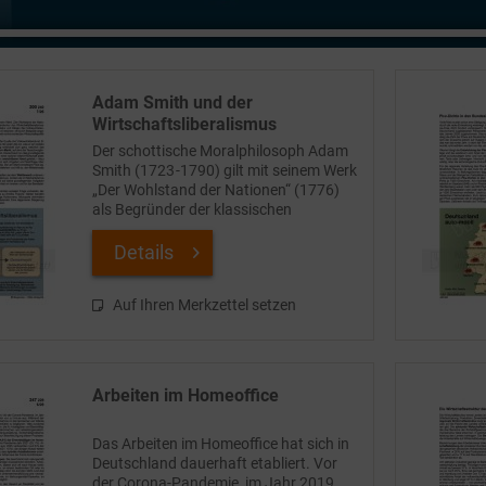
Adam Smith und der
Wirtschaftsliberalismus
Der schottische Moralphilosoph Adam
Smith (1723 -1790) gilt mit seinem Werk
„Der Wohlstand der Nationen“ (1776)
als Begründer der klassischen
Nationalökonomie und Vordenker des
Wirtschaftsliberalismus. Das
Details
umfangreiche Werk – im...
Auf Ihren Merkzettel setzen
Arbeiten im Homeoffice
Das Arbeiten im Homeoffice hat sich in
Deutschland dauerhaft etabliert. Vor
der Corona-Pandemie, im Jahr 2019,