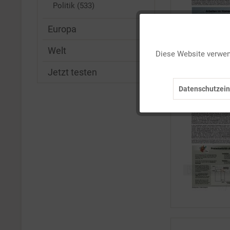
Politik (533)
Europa
Funktionale
Welt
Diese Website verwend
Marketing
Jetzt testen
Datenschutzein
Tracking
Personalisierung
Service