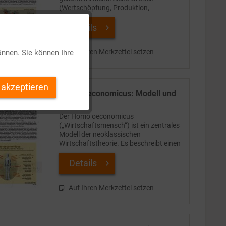
(Wertschöpfung, Produktion,
Erwerbstätige, Investitionen) weiter
untergliedern bzw. zusammensetzen.
Details
Aktiv
Die regionale...
Auf Ihren Merkzettel setzen
önnen. Sie können Ihre
Inaktiv
 akzeptieren
Homo oeconomicus: Modell und
Inaktiv
Kritik
Der Homo oeconomicus
Inaktiv
(„Wirtschaftsmensch“) ist ein zentrales
Modell der neoklassischen
Wirtschaftstheorie. Es beschreibt einen
idealisierten Menschen, der als
Inaktiv
Teilnehmer am Wirtschaftsgeschehen
Details
stets egoistisch und rational handelt,
um...
Auf Ihren Merkzettel setzen