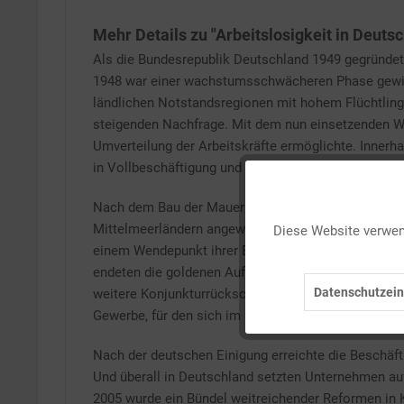
Mehr Details zu "Arbeitslosigkeit in Deut
Als die Bundesrepublik Deutschland 1949 gegründet
1948 war einer wachstumsschwächeren Phase gewiche
ländlichen Notstandsregionen mit hohem Flüchtlings-
steigenden Nachfrage. Mit dem nun einsetzenden Wa
Umverteilung der Arbeitskräfte ermöglichte. Innerh
in Vollbeschäftigung und schließlich gar Arbeitskr
Funktionale
Nach dem Bau der Mauer (1961), der den Flüchtling
Mittelmeerländern angeworben. 1973 setzte die Reg
Diese Website verwend
einem Wendepunkt ihrer Entwicklung angekommen. Ind
Marketing
endeten die goldenen Aufbaujahre; und mit der Ölkris
Datenschutzein
weitere Konjunkturrückschlag hinterließ einen höhe
Tracking
Gewerbe, für den sich im Dienstleistungssektor (noc
Nach der deutschen Einigung erreichte die Beschäft
Personalisierung
Und überall in Deutschland setzten Unternehmen auf
2005 wurde ein Bündel weitreichender Reformen in K