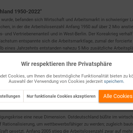
schland 1950-2022"
 wurde, befanden sich Wirtschaft und Arbeitsmarkt in schwieriger
n, in der die Arbeitslosenzahl Anfang 1950 auf über 2 Mio anstieg
 und Vertriebenenanteil und in West-Berlin. Der Koreakrieg verhalf
chstum entspannte sich die Arbeitsmarktlage, zumal der forciert
alb eines Jahrzehnts entstanden nahezu 5 Mio zusätzliche Arbeitspl
äftemangel um.
Wir respektieren Ihre Privatsphäre
sstrom aus der DDR unterbrach, wurden zur Deckung des Arbeitskrä
ierung der Anwerbung ausländischer Arbeitskräfte wieder ein Ende.
et Cookies, um Ihnen die bestmögliche Funktionalität bieten zu k
Auswahl der Verwendung von Cookies jederzeit
speichern.
ustriebranchen wie Kohle und Stahl, Schiffbau und Textilindustrie 
e stürzte die Wirtschaft 1974/75 in eine tiefe Rezession. Die Arbeit
Alle Cookies
stellungen
Nur funktionale Cookies akzeptieren
ren „Sockel“ an Dauerarbeitslosigkeit. Ursache dafür war der struk
h) kein ausreichender Ersatz bot.
igungskrise eine neue Dimension. Ostdeutschland büßte im wirtscha
 Rationalisierung, um wettbewerbsfähiger zu werden; zugleich baute
raft gesetzt. Anfang 2005 stieg die Arbeitslosenzahl zwar auf mehr