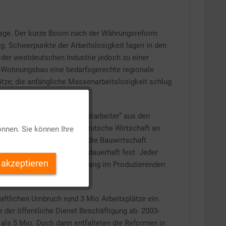
 Lage. Der kurze Boom nach der Währungsreform
. Schwerpunkte der Arbeitslosigkeit lagen in den
 der westdeutschen Industrie jedoch zu einer
e Wohnungsbau eine bedarfsgerechte regionale
ätze; die anfängliche Massenarbeitslosigkeit schlug
Aktiv
ftebedarfs zunehmend „Gastarbeiter“ aus den
 Inzwischen war die westdeutsche Wirtschaft an
önnen. Sie können Ihre
Inaktiv
gerieten unter Druck; für die Bauwirtschaft
slosigkeit setzte sich nun dauerhaft fest. Jeder
 akzeptieren
turelle Beschäftigungsrückgang im Produzierenden
Inaktiv
ftlichen Umbruch rund 3 Mio Arbeitsplätze ein.
Inaktiv
 der öffentliche Dienst Beschäftigung ab. 2003-
 als 5 Mio. Doch dann entfalteten die Reformen in