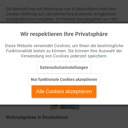
Die Beschaffung von Wohnraum war in Deutschland nach dem
Zweiten Weltkrieg auf Jahrzehnte hinaus eine der dringlichsten
sozialpolitischen Aufgaben. Im früheren Bundesgebiet, wo 1961
rund 30 % mehr Menschen lebten als 1939, blieb zur...
Wir respektieren Ihre Privatsphäre
Aktiv
Funktionale
Details
Diese Website verwendet Cookies, um Ihnen die bestmögliche
Auf Ihren Merkzettel setzen
Funktionalität bieten zu können. Sie können Ihre Auswahl der
Inaktiv
Marketing
Verwendung von Cookies jederzeit
speichern.
Datenschutzeinstellungen
Inaktiv
Tracking
Nur funktionale Cookies akzeptieren
Inaktiv
Personalisierung
Alle Cookies akzeptieren
Inaktiv
Service
Wohnungslose in Deutschland