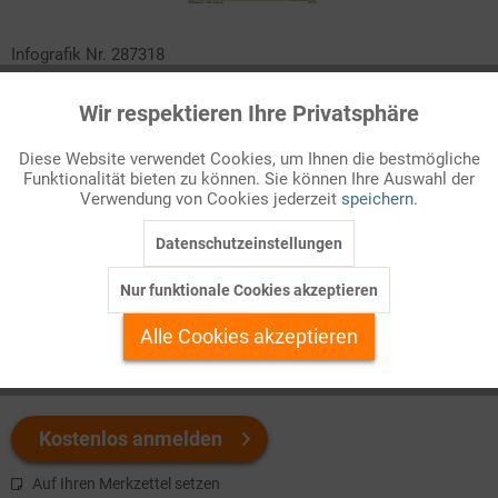
Infografik Nr. 287318
Deutschland ist unbestritten ein Hochlohnland. Die
Wir respektieren Ihre Privatsphäre
Aktiv
Funktionale
durchschnittlichen Gesamtkosten einer Arbeitsstunde in der
Privatwirtschaft lagen 2023 bei über 41 Euro. In welchen
Diese Website verwendet Cookies, um Ihnen die bestmögliche
Funktionalität bieten zu können. Sie können Ihre Auswahl der
Inaktiv
Wirtschaftszweigen fallen aber noch weit höhere Beträge an?
Marketing
Verwendung von Cookies jederzeit
speichern.
Und welche finden sich am Ende der Skala? Sehen Sie selbst!
Datenschutzeinstellungen
Inaktiv
Tracking
Welchen Download brauchen Sie?
Nur funktionale Cookies akzeptieren
Inaktiv
Personalisierung
Alle Cookies akzeptieren
color
s/w-Version
Inaktiv
Service
Kostenlos anmelden
Auf Ihren Merkzettel setzen