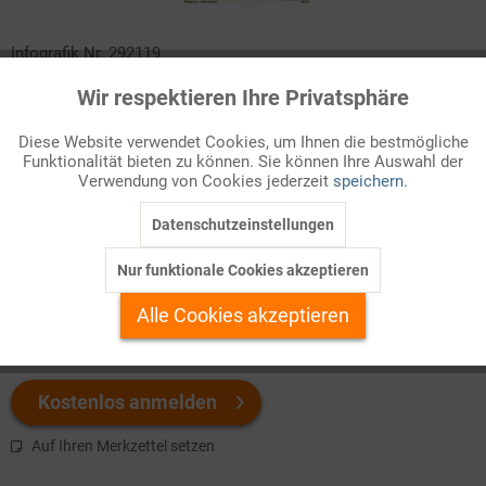
Infografik Nr. 292119
Wir respektieren Ihre Privatsphäre
Aktiv
Auf Lebensmittelpackungen findet sich heutzutage eine
Funktionale
verwirrende Vielfalt von Kennzeichnungen, Siegeln usw. Der
Diese Website verwendet Cookies, um Ihnen die bestmögliche
Nutri-Score will Informationen vereinfachen. Was sagt er aus
Funktionalität bieten zu können. Sie können Ihre Auswahl der
Inaktiv
Marketing
und wo liegen seine Grenzen?
Verwendung von Cookies jederzeit
speichern.
Datenschutzeinstellungen
Inaktiv
Tracking
Welchen Download brauchen Sie?
Nur funktionale Cookies akzeptieren
Inaktiv
Personalisierung
color
s/w-Version
Alle Cookies akzeptieren
Inaktiv
Service
Kostenlos anmelden
Auf Ihren Merkzettel setzen