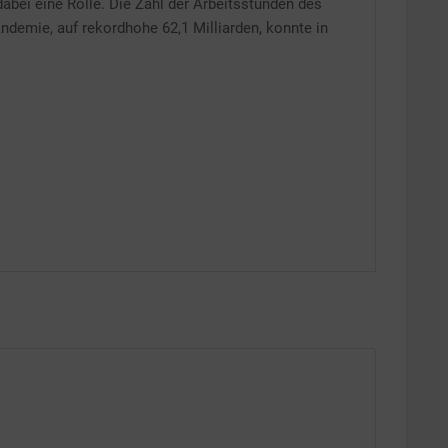
Inaktiv
dabei eine Rolle. Die Zahl der Arbeitsstunden des
andemie, auf rekordhohe 62,1 Milliarden, konnte in