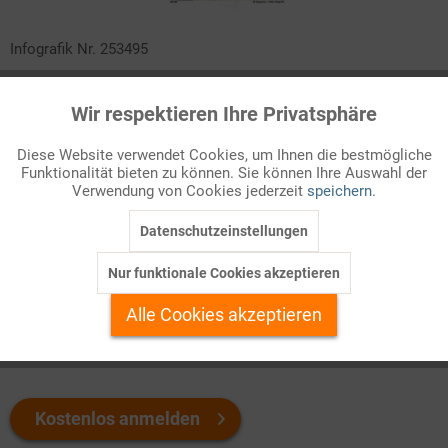
Infografik Nr. 253495
Auf je 100 sozialversicherungspflichtig Beschäftigte in
Wir respektieren Ihre Privatsphäre
Aktiv
Deutschland kommen 20 Minijobber. Insgesamt gehen rund 7
Funktionale
Millionen Menschen einer geringfügigen Beschäftigung nach.
Diese Website verwendet Cookies, um Ihnen die bestmögliche
Der Bedarf an solchen Jobs ist groß - auf beiden Seiten des
Funktionalität bieten zu können. Sie können Ihre Auswahl der
Inaktiv
Marketing
Arbeitsmarkts und quer durch die gesamte Wirtschaft. In
Verwendung von Cookies jederzeit
speichern.
welchen Wirtschaftszweigen sind sie besonders gefragt?
Datenschutzeinstellungen
Inaktiv
Tracking
Welchen Download brauchen Sie?
Nur funktionale Cookies akzeptieren
Inaktiv
Personalisierung
Alle Cookies akzeptieren
color
s/w-Version
Inaktiv
Service
Kostenlos anmelden