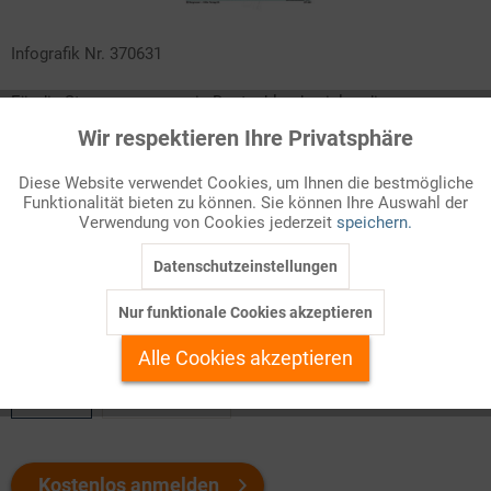
Infografik Nr. 370631
Für die Stromversorgung in Deutschland spielen die
erneuerbaren Energien eine immer wichtigere Rolle. Aber die
Wir respektieren Ihre Privatsphäre
Aktiv
Funktionale
witterungsbedingten Schwankungen erschweren die Einbindung
dieser Stromquellen in das Versorgungsnetz. Als Antwort
Diese Website verwendet Cookies, um Ihnen die bestmögliche
Funktionalität bieten zu können. Sie können Ihre Auswahl der
Inaktiv
darauf müssen die Kapazitäten der Stromspeicher massiv
Marketing
Verwendung von Cookies jederzeit
speichern.
ausgebaut werden. Über den Stand der Entwicklung berichtet
dieses ZAHLENBILD!
Datenschutzeinstellungen
Inaktiv
Tracking
Nur funktionale Cookies akzeptieren
Welchen Download brauchen Sie?
Inaktiv
Personalisierung
Alle Cookies akzeptieren
color
s/w-Version
Inaktiv
Service
Kostenlos anmelden