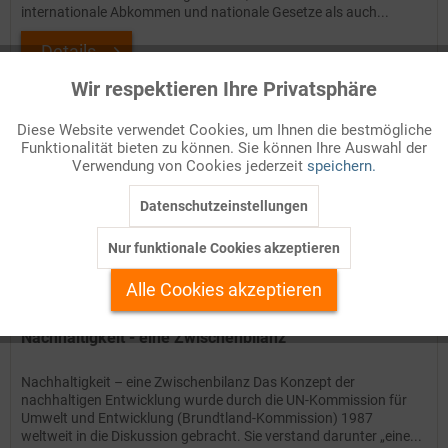
internationale Abkommen und nationale Gesetze als auch...
Details
Wir respektieren Ihre Privatsphäre
Aktiv
Funktionale
Auf Ihren Merkzettel setzen
Diese Website verwendet Cookies, um Ihnen die bestmögliche
Funktionalität bieten zu können. Sie können Ihre Auswahl der
Inaktiv
Marketing
Verwendung von Cookies jederzeit
speichern.
Datenschutzeinstellungen
Inaktiv
Tracking
Nur funktionale Cookies akzeptieren
Inaktiv
Personalisierung
Alle Cookies akzeptieren
Inaktiv
Service
Nachhaltigkeit - eine Zwischenbilanz
Nachhaltigkeit – eine Zwischenbilanz Das Konzept der
nachhaltigen Entwicklung wurde durch die UN-Kommission für
Umwelt und Entwicklung (Brundtland-Kommission) 1987
weltweit in die Diskussion gebracht. Sie verstand darunter „eine...