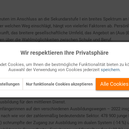
uten im Anschluss an die Sekundarstufe I ein breites Spektrum an 
 Wer welchen Weg einschlägt, hängt von vielerlei Faktoren ab. Persö
kunft, das breitere gesellschaftliche Umfeld, das Angebot an (Aus-)
nen über die Wahlmöglichkeiten zwischen Schule und Beruf.
gsphase und damit an Grundlagen für bildungspolitische Analysen u
Wir respektieren Ihre Privatsphäre
inen Überblick über die beruflichen Qualifizierungsangebote und die 
n nach gemeinsamen Kriterien zusammengefasst und jeweils einem 
et Cookies, um Ihnen die bestmögliche Funktionalität bieten zu k
 ihrer Teilnehmerzahlen untereinander, von Bundesland zu Bundesla
Auswahl der Verwendung von Cookies jederzeit
speichern.
 den Übergangsbereich, in dem Jugendliche auf eine Berufsausbildu
 (Fach-)Abiturs, und schließlich ● das Studium mit dem Ziel des H
Alle Cookies
stellungen
Nur funktionale Cookies akzeptieren
wegen aufgegliedert. So gehören zum Sektor Berufsausbildung nich
 sondern auch die vollqualifizierende schulische Ausbildung in Ge
sbildung für den mittleren Dienst.
nd Anfängerinnen auf den verschiedenen Ausbildungswegen – 2022 in
 nach wie vor der zahlenmäßig bedeutendste Sektor. 478 900 junge
) schrumpfte der Zugang zur Ausbildung im dualen System (-14 %) 