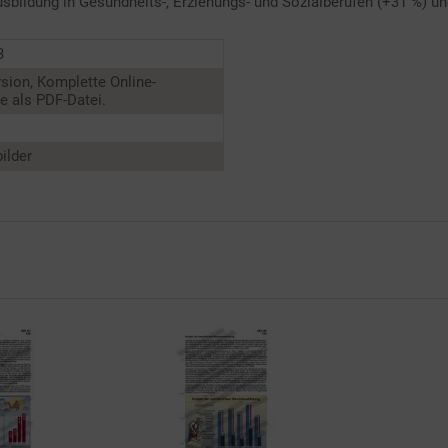
bildung in Gesundheits-, Erziehungs- und Sozialberufen (+31 %) un
3
sion, Komplette Online-
 als PDF-Datei.
ilder