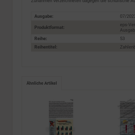
Zunahmen verzeichneten dagegen die schulische Aus
Ausgabe:
07/202
eps-Ver
Produktformat:
Ausgabe
Reihe:
53
Reihentitel:
Zahlenb
Ähnliche Artikel