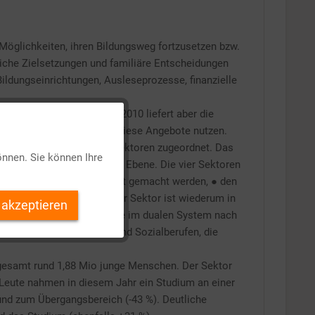
Möglichkeiten, ihren Bildungsweg fortzusetzen bzw.
nliche Zielsetzungen und familiäre Entscheidungen
Bildungseinrichtungen, Ausleseprozesse, finanzielle
nd Entscheidungen. Seit 2010 liefert aber die
Aktiv
Zahl der Jugendlichen, die diese Angebote nutzen.
von vier übergreifenden Sektoren zugeordnet. Das
önnen. Sie können Ihre
nd und auf internationaler Ebene. Die vier Sektoren
Inaktiv
ng vorbereitet und dafür fit gemacht werden, ● den
ochschulabschlusses. Jeder Sektor ist wiederum in
 akzeptieren
Inaktiv
t nur die Ausbildungsgänge im dualen System nach
sundheits-, Erziehungs- und Sozialberufen, die
Inaktiv
sgesamt rund 1,88 Mio junge Menschen. Der Sektor
 Leute nahmen in diesem Jahr ein Studium an einer
Inaktiv
und zum Übergangsbereich (-43 %). Deutliche