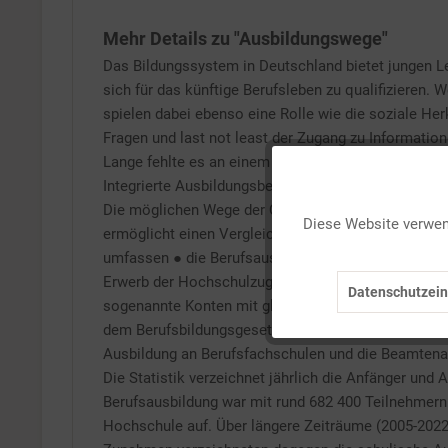
Mehr Details zu "Ausbildungswege"
Das Bildungssystem in Deutschland bietet jungen Le
sich für das künftige Berufsleben zu qualifizieren.
spielen dabei ebenso eine Rolle wie die soziale Her
Fragen und last not least der Zugang zu Informatio
Lange fehlte es an einem Gesamtbild dieser Übergan
Integrierte Ausbildungsberichterstattung jährlich e
Funktionale
Die möglichen Wege der Qualifizierung werden dari
Diese Website verwend
ermöglicht einen Vergleich der Ausbildungswege und
Marketing
umfassen ● die Berufsausbildung im engeren Sinn, ●
Erwerb der Hochschulzugangsberechtigung, d.h. des
Datenschutzein
sogenannte Konten mit gleichrangigen Ausbildungs
Tracking
dem Berufsbildungsgesetz und der Handwerksordnung,
Ausbildung an Berufsfachschulen und die Beamtenau
Personalisierung
Die Statistik verzeichnet jährlich die Anfänger u
Berufsausbildung war mit rund 682 400 Teilnehmern
Hochschule auf. Über längere Zeiträume (2005-2022
Service