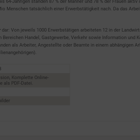
is 64-Jährigen standen 87 % der Männer und 78 % der Frauen aktiv
io Menschen tatsächlich einer Erwerbstätigkeit nach. Da das Arbe
r
dar: Von jeweils 1000 Erwerbstätigen arbeiteten 12 in der Landwir
 den Bereichen Handel, Gastgewerbe, Verkehr sowie Information und
nden als Arbeiter, Angestellte oder Beamte in einem abhängigen Arb
ilienangehörigen).
3
sion, Komplette Online-
 als PDF-Datei.
ilder