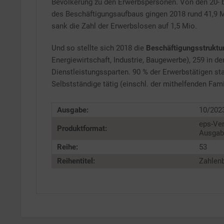
Bevölkerung zu den Erwerbspersonen. Von den 20- b
des Beschäftigungsaufbaus gingen 2018 rund 41,9 M
sank die Zahl der Erwerbslosen auf 1,5 Mio.
Und so stellte sich 2018 die
Beschäftigungsstruktu
Energiewirtschaft, Industrie, Baugewerbe), 259 in
Dienstleistungssparten. 90 % der Erwerbstätigen sta
Selbstständige tätig (einschl. der mithelfenden Fam
Ausgabe:
10/202
eps-Ver
Produktformat:
Ausgabe
Reihe:
53
Reihentitel:
Zahlenb