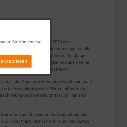
Aktiv
s hatte die Bundesrepublik 2018 eine
önnen. Sie können Ihre
Inaktiv
werbspersonen
. Als Erwerbspersonen gelten alle
eine Tätigkeit aufnehmen könnten. Die übrige
 akzeptieren
 jene, die keine Erwerbstätigkeit ausüben, keine
Inaktiv
kleinen Kindern oder „Nur-Hausfrauen“.
ktiven an der Gesamtbevölkerung) wird beeinflusst
Inaktiv
w.), • Veränderungen der Wirtschaftsstruktur, •
schiebung des Renteneintritts) und • ein sich
Inaktiv
 Betroffene aus fortdauernder Arbeitslosigkeit
en 58 % der männlichen und 49 % der weiblichen