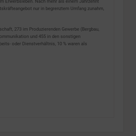
 im Erwerbsleben. Nach mehr als einem Jahrzehnt
itskräfteangebot nur in begrenztem Umfang zunahm,
tschaft, 273 im Produzierenden Gewerbe (Bergbau,
 Kommunikation und 455 in den sonstigen
eits- oder Dienstverhältnis, 10 % waren als