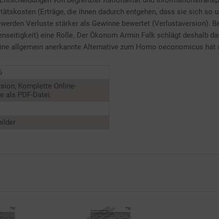
ntscheidungen von begrenzter Rationalität und Informationstransp
ätskosten (Erträge, die ihnen dadurch entgehen, dass sie sich so u
 werden Verluste stärker als Gewinne bewertet (Verlustaversion). 
nseitigkeit) eine Rolle. Der Ökonom Armin Falk schlägt deshalb da
 Eine allgemein anerkannte Alternative zum Homo oeconomicus hat 
6
sion, Komplette Online-
 als PDF-Datei.
ilder