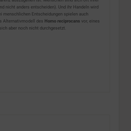
arenz auszugehen ist. Menschen sind sich oft ihrer
nd nicht anders entscheiden). Und ihr Handeln wird
Inaktiv
Bei menschlichen Entscheidungen spielen auch
s Alternativmodell des
Homo reciprocans
vor, eines
sich aber noch nicht durchgesetzt.