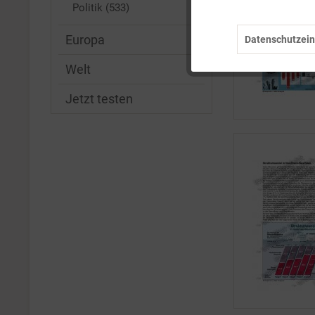
Marketing
Politik (533)
Europa
Datenschutzein
Tracking
Welt
Personalisierung
Jetzt testen
Service