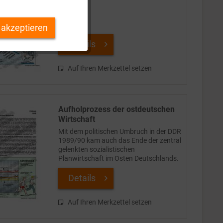
Inaktiv
 akzeptieren
Inaktiv
Details
Inaktiv
Auf Ihren Merkzettel setzen
Inaktiv
Aufholprozess der ostdeutschen
Wirtschaft
Mit dem politischen Umbruch in der DDR
1989/90 kam auch das Ende der zentral
gelenkten sozialistischen
Planwirtschaft im Osten Deutschlands.
Noch vor dem Mauerfall, im Oktober
1989, hatte eine dem Politbüro
Details
vorgelegte Bestandsaufnahme...
Auf Ihren Merkzettel setzen