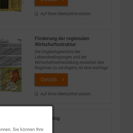
auf rasches Wachstum und...
Auf Ihren Merkzettel setzen
Förderung der regionalen
Wirtschaftsstruktur
Die Ungleichgewichte der
Lebensbedingungen und der
Wirtschaftsentwicklung zwischen den
Regionen zu verringern, ist eine wichtige
Aufgabe der deutschen und der
europäischen Politik. Manche Regionen
Details
haben es schwer, mit den Einkommens-
und...
Auf Ihren Merkzettel setzen
Aktiv
Franchising
önnen. Sie können Ihre