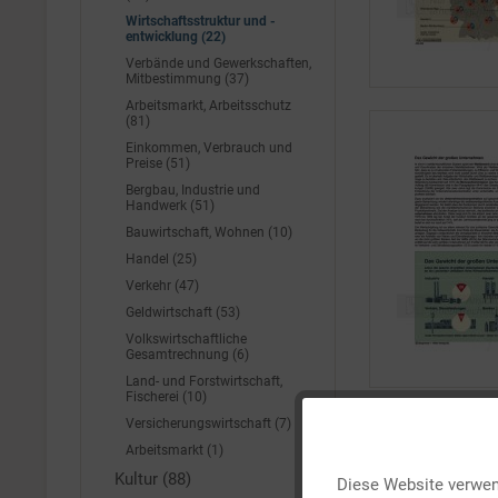
Wirtschaftsstruktur und -
entwicklung (22)
Verbände und Gewerkschaften,
Mitbestimmung (37)
Arbeitsmarkt, Arbeitsschutz
(81)
Einkommen, Verbrauch und
Preise (51)
Bergbau, Industrie und
Handwerk (51)
Bauwirtschaft, Wohnen (10)
Handel (25)
Verkehr (47)
Geldwirtschaft (53)
Volkswirtschaftliche
Gesamtrechnung (6)
Land- und Forstwirtschaft,
Fischerei (10)
Versicherungswirtschaft (7)
Funktionale
Arbeitsmarkt (1)
Kultur (88)
Diese Website verwend