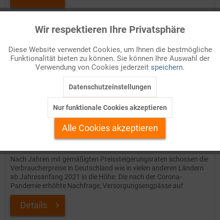
Auf Ihren Merkzettel setzen
Wir respektieren Ihre Privatsphäre
Aktiv
Funktionale
Diese Website verwendet Cookies, um Ihnen die bestmögliche
Funktionalität bieten zu können. Sie können Ihre Auswahl der
Inaktiv
Marketing
Verwendung von Cookies jederzeit
speichern.
Datenschutzeinstellungen
Inaktiv
Tracking
Nur funktionale Cookies akzeptieren
Inaktiv
Personalisierung
Alle Cookies akzeptieren
Administrierte Preise
Inaktiv
Service
Nach Jahren mit gemäßigten Preissteigerungsraten schossen die
Verbraucherpreise in Deutschland wie in vielen anderen Ländern
ab Jahresanfang 2021 in die Höhe. Die nach der Corona-
Pandemie erhöhte Nachfrage, Versorgungsengpässe auf
Grund...
Details