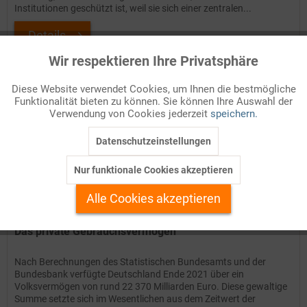
Institutionen geschützt ist, weil sie sich einer zentralen...
Details
Wir respektieren Ihre Privatsphäre
Aktiv
Funktionale
Auf Ihren Merkzettel setzen
Diese Website verwendet Cookies, um Ihnen die bestmögliche
Funktionalität bieten zu können. Sie können Ihre Auswahl der
Inaktiv
Marketing
Verwendung von Cookies jederzeit
speichern.
Datenschutzeinstellungen
Inaktiv
Tracking
Nur funktionale Cookies akzeptieren
Inaktiv
Personalisierung
Alle Cookies akzeptieren
Inaktiv
Service
Das private Gebrauchsvermögen
Nach Berechnungen des Statistischen Bundesamts und der
Bundesbank verfügte Deutschland Ende 2021 über ein
Volksvermögen von rund 22 370 Milliarden Euro. Diese gewaltige
Summe setzte sich im Wesentlichen aus dem Zeitwert der