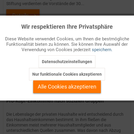
Stiftung verdienten die Vorstände der 30...
Details
Wir respektieren Ihre Privatsphäre
Aktiv
Funktionale
Auf Ihren Merkzettel setzen
Diese Website verwendet Cookies, um Ihnen die bestmögliche
Funktionalität bieten zu können. Sie können Ihre Auswahl der
Inaktiv
Marketing
Verwendung von Cookies jederzeit
speichern.
Datenschutzeinstellungen
Inaktiv
Tracking
Nur funktionale Cookies akzeptieren
Inaktiv
Personalisierung
Alle Cookies akzeptieren
Inaktiv
Service
Pro-Kopf-Einkommen nach sozialen Gruppen
Die Lebenslage der privaten Haushalte wird entscheidend durch
das Haushaltseinkommen bestimmt. In ihm fließen die
Einkommen meist mehrerer Haushaltsmitglieder und aus
unterschiedlichen Quellen zusammen. Was davon nach Abzug